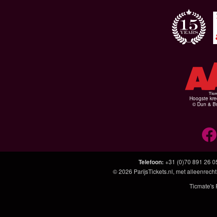
Hoogste kre
© Dun & Br
Telefoon
:
+31 (0)70 891 26 0
© 2026
ParijsTickets.nl
, met alleenrecht
Ticmate's 