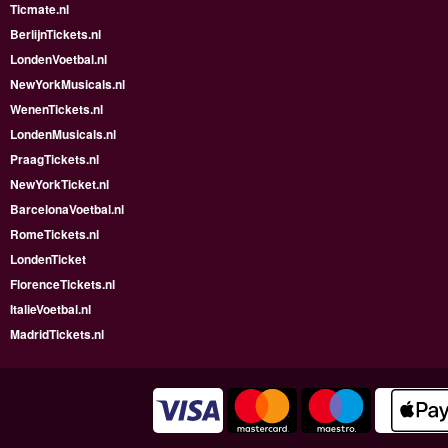
Ticmate.nl
BerlijnTickets.nl
LondenVoetbal.nl
NewYorkMusicals.nl
WenenTickets.nl
LondenMusicals.nl
PraagTickets.nl
NewYorkTicket.nl
BarcelonaVoetbal.nl
RomeTickets.nl
LondenTicket
FlorenceTickets.nl
ItalieVoetbal.nl
MadridTickets.nl