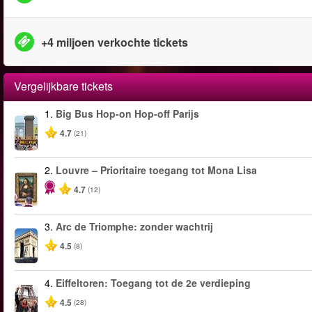
+4 miljoen verkochte tickets
Vergelijkbare tickets
1.
Big Bus Hop-on Hop-off Parijs
4.7
(21)
2.
Louvre – Prioritaire toegang tot Mona Lisa
4.7
(12)
3.
Arc de Triomphe: zonder wachtrij
4.5
(8)
4.
Eiffeltoren: Toegang tot de 2e verdieping
4.5
(28)