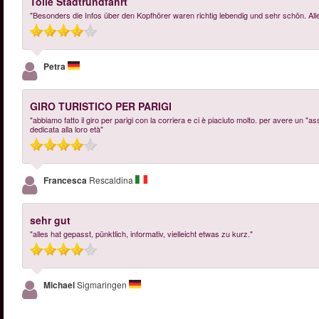
Tolle Stadtrundfahrt
"Besonders die Infos über den Kopfhörer waren richtig lebendig und sehr schön. A
Petra
GIRO TURISTICO PER PARIGI
"abbiamo fatto il giro per parigi con la corriera e ci è piaciuto molto. per avere un "a
dedicata alla loro età"
Francesca
Rescaldina
sehr gut
"alles hat gepasst, pünktlich, informativ, vielleicht etwas zu kurz."
Michael
Sigmaringen