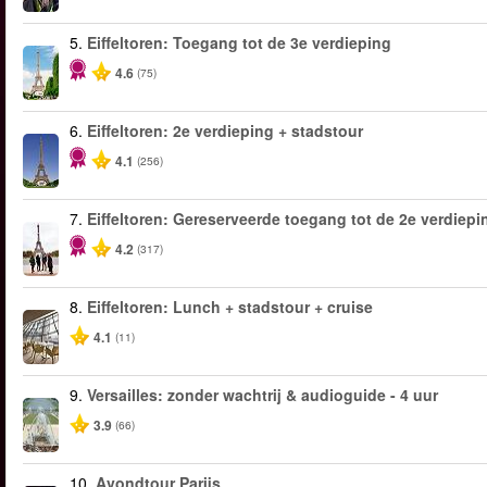
5.
Eiffeltoren: Toegang tot de 3e verdieping
4.6
(75)
6.
Eiffeltoren: 2e verdieping + stadstour
4.1
(256)
7.
Eiffeltoren: Gereserveerde toegang tot de 2e verdiepi
4.2
(317)
8.
Eiffeltoren: Lunch + stadstour + cruise
4.1
(11)
9.
Versailles: zonder wachtrij & audioguide - 4 uur
3.9
(66)
10.
Avondtour Parijs