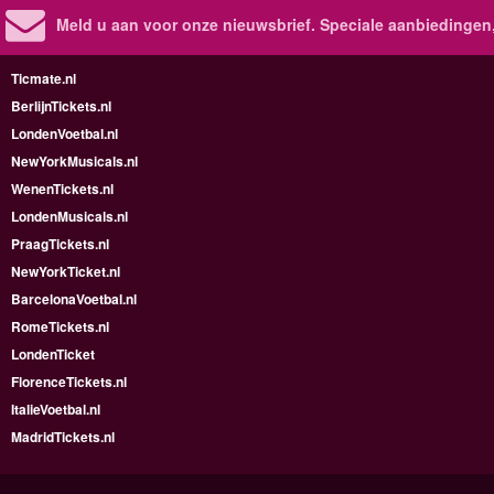
Meld u aan voor onze nieuwsbrief. Speciale aanbiedingen
Ticmate.nl
BerlijnTickets.nl
LondenVoetbal.nl
NewYorkMusicals.nl
WenenTickets.nl
LondenMusicals.nl
PraagTickets.nl
NewYorkTicket.nl
BarcelonaVoetbal.nl
RomeTickets.nl
LondenTicket
FlorenceTickets.nl
ItalieVoetbal.nl
MadridTickets.nl