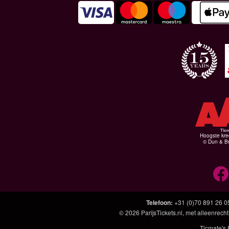
Hoogste kre
© Dun & Br
Telefoon
:
+31 (0)70 891 26 0
© 2026
ParijsTickets.nl
, met alleenrecht
Ticmate's 