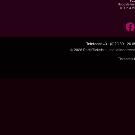
Hoogste kre
© Dun & Br
Telefoon
:
+31 (0)70 891 26 0
© 2026
ParijsTickets.nl
, met alleenrecht
Ticmate's 