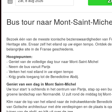
Z
zat, 8 aug 2026
Bus tour naar Mont-Saint-Miche
Bezoek één van de meeste iconische bezienswaardigheden van Fra
Heritage site. Ervaar zelf het eiland op uw eigen tempo. Ontdek d
belangrijke site in de Franse geschiedenis.
Hoogtepunten:
- Geniet van de volledige dag tour naar Mont-Saint-Michel
- Neem de bus vanuit Parijs
- Verken het rost eiland in uw eigen tempo
- Krijg gratis toegang tot de Benedictine Abdij.
Geniet van een dag in Mont Saint-Michel
Uw tour start 's ochtends in het centrum van Parijs, stap op een b
groene landschap van Normandië. U zult rond de middag bij Mont
Klim naar de top van het eiland naar de indrukwekkende Benedictin
van Gotische architectuur met drie verdiepingen en de plaats is
tuinen van de abdij, en kijk uit over de zee.