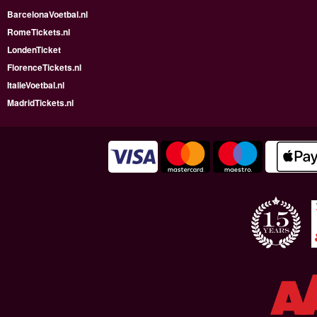
BarcelonaVoetbal.nl
RomeTickets.nl
LondenTicket
FlorenceTickets.nl
ItalieVoetbal.nl
MadridTickets.nl