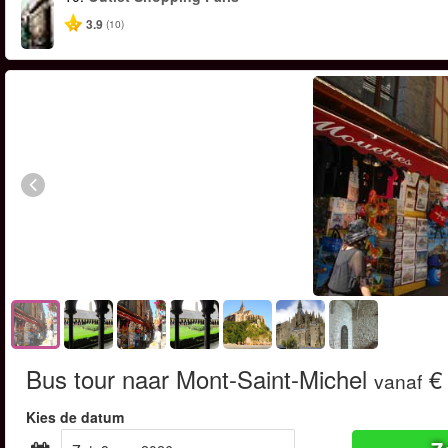
3.9
(10)
Bus tour naar Mont-Saint-Michel
€ 
vanaf
Kies de datum