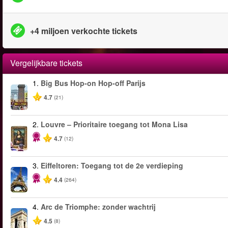
+4 miljoen verkochte tickets
Vergelijkbare tickets
1.
Big Bus Hop-on Hop-off Parijs
4.7
(21)
2.
Louvre – Prioritaire toegang tot Mona Lisa
4.7
(12)
3.
Eiffeltoren: Toegang tot de 2e verdieping
4.4
(264)
4.
Arc de Triomphe: zonder wachtrij
4.5
(8)