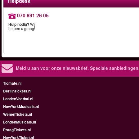
Helpdesk
070 891 26 05
Hulp nodig?
Wij
helpen u graag!
Meld u aan voor onze nieuwsbrief. Speciale aanbiedingen
Ticmate.nl
BerlijnTickets.nl
LondenVoetbal.nl
NewYorkMusicals.nl
WenenTickets.nl
LondenMusicals.nl
PraagTickets.nl
NewYorkTicket.nl