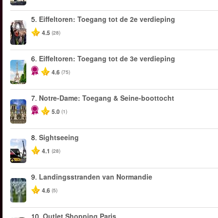
5.
Eiffeltoren: Toegang tot de 2e verdieping
4.5
(28)
6.
Eiffeltoren: Toegang tot de 3e verdieping
4.6
(75)
7.
Notre-Dame: Toegang & Seine-boottocht
5.0
(1)
8.
Sightseeing
4.1
(28)
9.
Landingsstranden van Normandie
4.6
(5)
10.
Outlet Shopping Paris