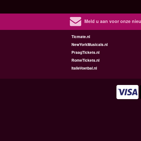
Meld u aan voor onze nieu
Ticmate.nl
NewYorkMusicals.nl
PraagTickets.nl
RomeTickets.nl
ItalieVoetbal.nl