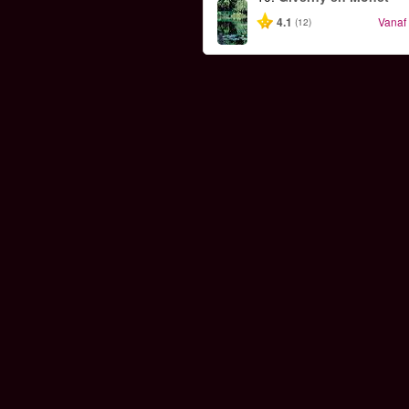
4.1
Vanaf
(12)