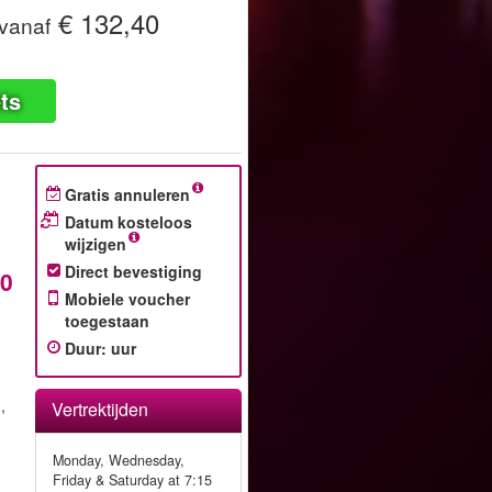
€ 132,40
vanaf
ts
Gratis annuleren
Datum kosteloos
wijzigen
Direct bevestiging
40
Mobiele voucher
toegestaan
Duur
:
uur
,
Vertrektijden
Monday, Wednesday,
Friday & Saturday at 7:15