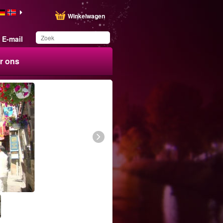
Winkelwagen
E-mail
r ons
Dit product is
toegevoegd aan uw
wensenlijst.