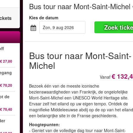
Bus tour naar Mont-Saint-Michel
ickets
Kies de datum
Zoek ticke
zon, 9 aug 2026
ff
Bus tour naar Mont-Saint-
€ 27,00
Michel
oegang
€ 132,
Vanaf
€ 70,20
Bezoek één van de meeste iconische
bezienswaardigheden van Frankrijk, de ongelofelijke
ot de
Mont-Saint-Michel een UNESCO World Heritage site.
Ervaar zelf het eiland op uw eigen tempo. Ontdek de
€ 70,40
magnifieke Middeleeuwse abdij op de op van het eiland
een belangrijke site in de Franse geschiedenis.
der
Hoogtepunten:
- Geniet van de volledige dag tour naar Mont-Saint-