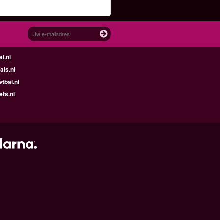
l.nl
ls.nl
tbal.nl
ets.nl