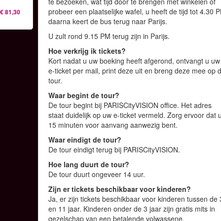
te bezoeken, wat tijd door te brengen met winkelen of
probeer een plaatselijke wafel, u heeft de tijd tot 4.30 
€ 81,30
daarna keert de bus terug naar Parijs.
U zult rond 9.15 PM terug zijn in Parijs.
Hoe verkrijg ik tickets?
Kort nadat u uw boeking heeft afgerond, ontvangt u uw
e-ticket per mail, print deze uit en breng deze mee op 
tour.
Waar begint de tour?
De tour begint bij PARISCityVISION office. Het adres
staat duidelijk op uw e-ticket vermeld. Zorg ervoor dat 
15 minuten voor aanvang aanwezig bent.
Waar eindigt de tour?
De tour eindigt terug bij PARISCityVISION.
Hoe lang duurt de tour?
De tour duurt ongeveer 14 uur.
Zijn er tickets beschikbaar voor kinderen?
Ja, er zijn tickets beschikbaar voor kinderen tussen de 
en 11 jaar. Kinderen onder de 3 jaar zijn gratis mits in
gezelschap van een betalende volwassene.