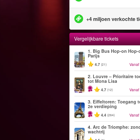
+4 miljoen verkochte t
Vergelijkbare tickets
1.
Big Bus Hop-on Hop-o
Parijs
4.7
Vanaf
(21)
2.
Louvre – Prioritaire t
tot Mona Lisa
4.7
Vanaf
(12)
3.
Eiffeltoren: Toegang t
2e verdieping
4.4
Vanaf
(264)
4.
Arc de Triomphe: zon
wachtrij