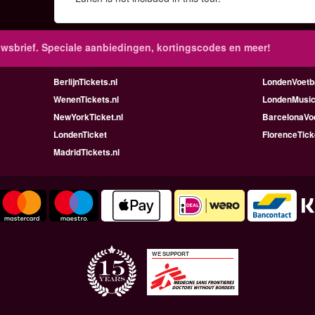
wsbrief. Speciale aanbiedingen, kortingscodes en meer!
BerlijnTickets.nl
LondenVoetba
WenenTickets.nl
LondenMusica
NewYorkTicket.nl
BarcelonaVoe
LondenTicket
FlorenceTick
MadridTickets.nl
WE SUPPORT