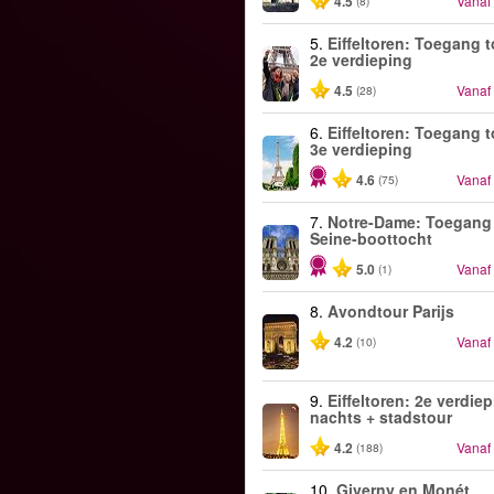
4.5
Vanaf
(8)
5.
Eiffeltoren: Toegang t
2e verdieping
4.5
Vanaf
(28)
6.
Eiffeltoren: Toegang t
3e verdieping
4.6
Vanaf
(75)
7.
Notre-Dame: Toegang
Seine-boottocht
5.0
Vanaf
(1)
8.
Avondtour Parijs
4.2
Vanaf
(10)
9.
Eiffeltoren: 2e verdiep
nachts + stadstour
4.2
Vanaf
(188)
10.
Giverny en Monét