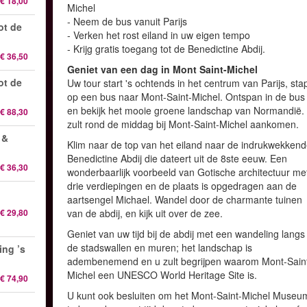
€ 18,00
Michel
- Neem de bus vanuit Parijs
ot de
- Verken het rost eiland in uw eigen tempo
- Krijg gratis toegang tot de Benedictine Abdij.
€ 36,50
Geniet van een dag in Mont Saint-Michel
ot de
Uw tour start 's ochtends in het centrum van Parijs, sta
op een bus naar Mont-Saint-Michel. Ontspan in de bus
en bekijk het mooie groene landschap van Normandië.
€ 88,30
zult rond de middag bij Mont-Saint-Michel aankomen.
 &
Klim naar de top van het eiland naar de indrukwekken
Benedictine Abdij die dateert uit de 8ste eeuw. Een
€ 36,30
wonderbaarlijk voorbeeld van Gotische architectuur me
drie verdiepingen en de plaats is opgedragen aan de
aartsengel Michael. Wandel door de charmante tuinen
€ 29,80
van de abdij, en kijk uit over de zee.
Geniet van uw tijd bij de abdij met een wandeling langs
de stadswallen en muren; het landschap is
ing ’s
adembenemend en u zult begrijpen waarom Mont-Sain
Michel een UNESCO World Heritage Site is.
€ 74,90
U kunt ook besluiten om het Mont-Saint-Michel Museu