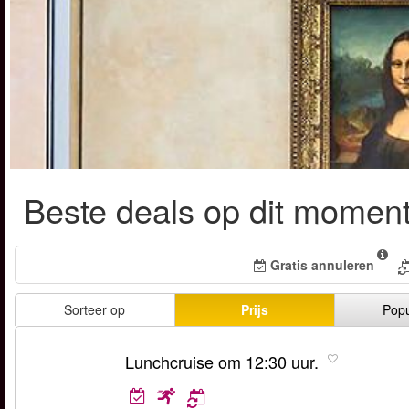
Beste deals op dit momen
Gratis annuleren
Sorteer op
Prijs
Popu
Lunchcruise om 12:30 uur.