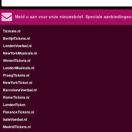
Meld u aan voor onze nieuwsbrief. Speciale aanbiedingen
Ticmate.nl
BerlijnTickets.nl
LondenVoetbal.nl
NewYorkMusicals.nl
WenenTickets.nl
LondenMusicals.nl
PraagTickets.nl
NewYorkTicket.nl
BarcelonaVoetbal.nl
RomeTickets.nl
LondenTicket
FlorenceTickets.nl
ItalieVoetbal.nl
MadridTickets.nl