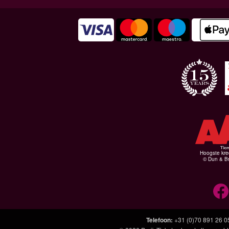
Hoogste kre
© Dun & Br
Telefoon
:
+31 (0)70 891 26 0