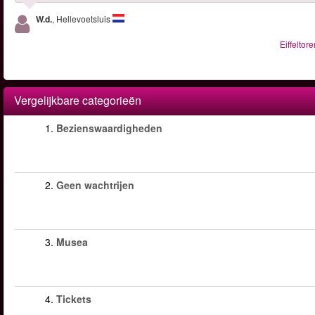
W.d.
, Hellevoetsluis
Eiffeltor
Vergelijkbare categorieën
1.
Bezienswaardigheden
2.
Geen wachtrijen
3.
Musea
4.
Tickets