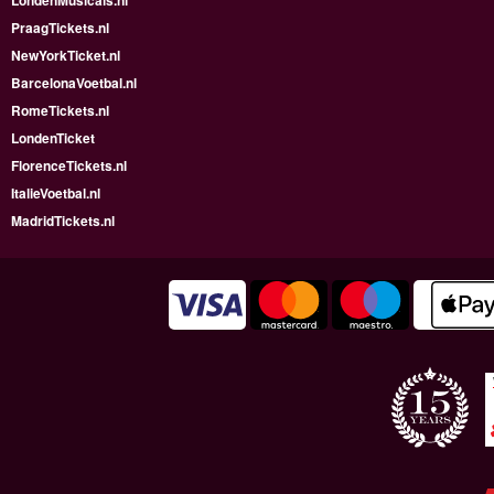
LondenMusicals.nl
PraagTickets.nl
NewYorkTicket.nl
BarcelonaVoetbal.nl
RomeTickets.nl
LondenTicket
FlorenceTickets.nl
ItalieVoetbal.nl
MadridTickets.nl