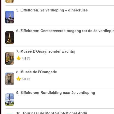
5.
Eiffeltoren: 2e verdieping + dinercruise
6.
Eiffeltoren: Gereserveerde toegang tot de 3e verdiepi
7.
Museé D'Orsay: zonder wachtrij
4.8
(6)
8.
Musée de l'Orangerie
5.0
(3)
9.
Eiffeltoren: Rondleiding naar 2e verdieping
10.
Tour naar de Mont Saint-Michel Abdij.