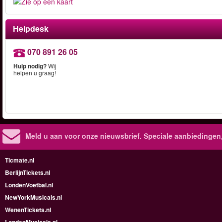
Helpdesk
070 891 26 05
Hulp nodig?
Wij
helpen u graag!
Meld u aan voor onze nieuwsbrief. Speciale aanbiedingen
Ticmate.nl
BerlijnTickets.nl
LondenVoetbal.nl
NewYorkMusicals.nl
WenenTickets.nl