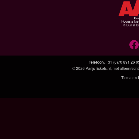
Hoogste kre
© Dun & Br
Telefoon
:
+31 (0)70 891 26 0
© 2026
ParijsTickets.nl
, met alleenrecht
Ticmate's 