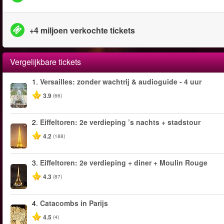
+4 miljoen verkochte tickets
Vergelijkbare tickets
1.
Versailles: zonder wachtrij & audioguide - 4 uur
3.9
(66)
2.
Eiffeltoren: 2e verdieping ’s nachts + stadstour
4.2
(188)
3.
Eiffeltoren: 2e verdieping + diner + Moulin Rouge
4.3
(87)
4.
Catacombs in Parijs
4.5
(4)